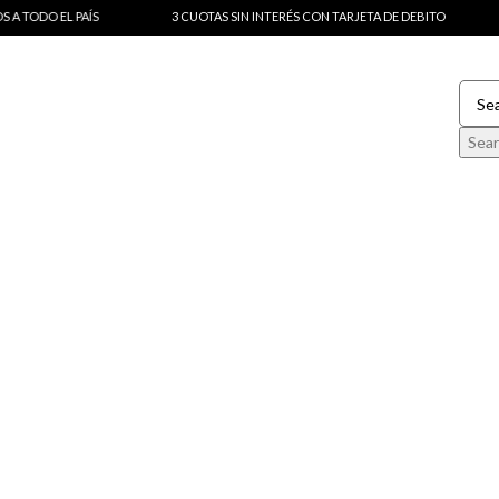
L PAÍS
3 CUOTAS SIN INTERÉS CON TARJETA DE DEBITO
ENVÍOS 
Sea