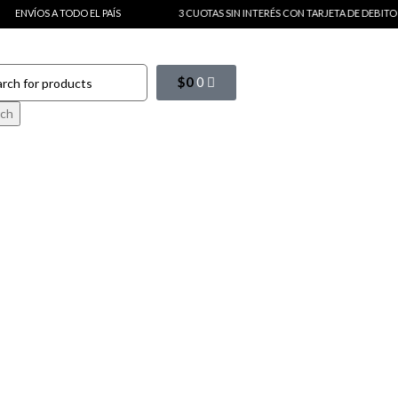
A TODO EL PAÍS
3 CUOTAS SIN INTERÉS CON TARJETA DE DEBITO
$
0
0
rch