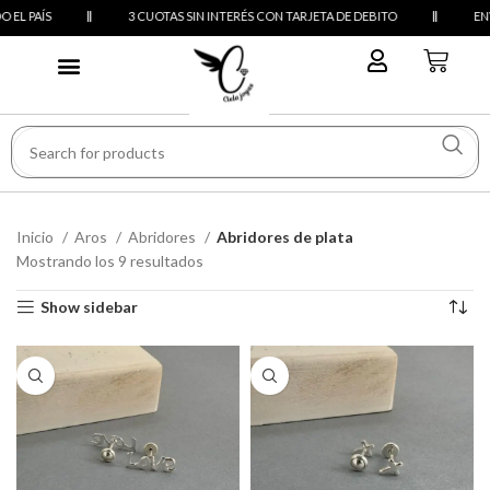
 PAÍS
3 CUOTAS SIN INTERÉS CON TARJETA DE DEBITO
ENVÍOS
Inicio
Aros
Abridores
Abridores de plata
Mostrando los 9 resultados
Show sidebar