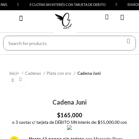
AÍS
3 CUOTAS SIN INTERÉS CON TARJETA DE DEBITO
ENVÍOS A
PREGUNTAS FRECUENTES
Inicio
Cadenas
Plata con oro
Cadena Juni
Click to enlarge
Cadena Juni
$
165,000
o 3 cuotas c/ tarjeta de DÉBITO SIN interés de: $55,000.00 con
Hasta 12 pagos sin tarjeta
con Mercado Pago.