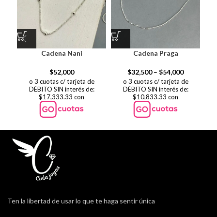
Cadena Nani
Cadena Praga
$
52,000
$
32,500
–
$
54,000
o 3 cuotas c/ tarjeta de
o 3 cuotas c/ tarjeta de
DÉBITO SIN interés de:
DÉBITO SIN interés de:
$17,333.33 con
$10,833.33 con
Ten la libertad de usar lo que te haga sentir única