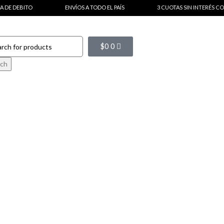
ITO
ENVÍOS A TODO EL PAÍS
3 CUOTAS SIN INTERÉS CON TARJET
$
0
0
rch