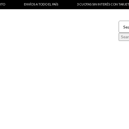
ENVÍOS A TODO EL PAÍS
3 CUOTAS SIN INTERÉS CON TARJETA DE DEB
Sea