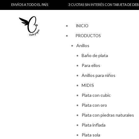
ÍOS A TODO EL PAÍS
3 CUOTAS SIN INTERÉS CON TARJETA DE DEBITO
INICIO
PRODUCTOS
Anillos
Baño de plata
Para ellos
Anillos para niños
MIDIS
Plata con cubic
Plata con oro
Plata con piedras naturales
Plata inflada
Plata sola