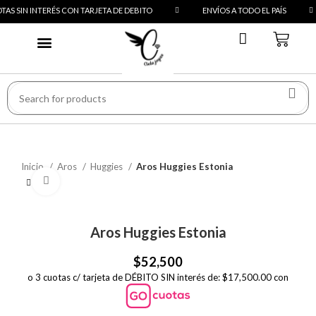
S SIN INTERÉS CON TARJETA DE DEBITO
ENVÍOS A TODO EL PAÍS
PREGUNTAS FRECUENTES
Inicio
Aros
Huggies
Aros Huggies Estonia
Click to enlarge
Aros Huggies Estonia
$
52,500
o 3 cuotas c/ tarjeta de DÉBITO SIN interés de: $17,500.00 con