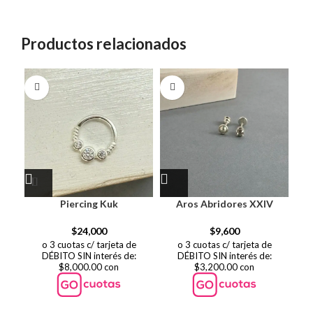
Productos relacionados
SO
O
Piercing Kuk
Aros Abridores XXIV
$
24,000
$
9,600
o 3 cuotas c/ tarjeta de
o 3 cuotas c/ tarjeta de
DÉBITO SIN interés de:
DÉBITO SIN interés de:
$8,000.00 con
$3,200.00 con