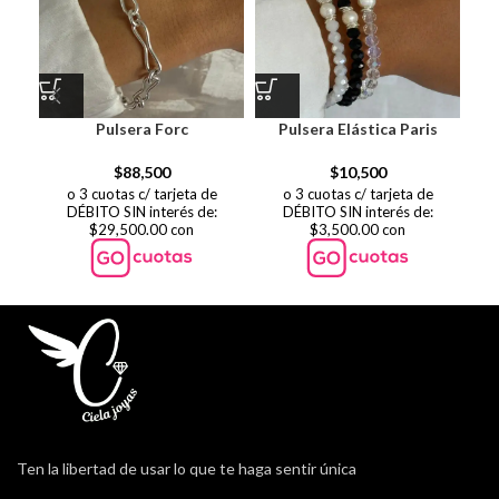
Pulsera Forc
Pulsera Elástica Paris
Pu
$
88,500
$
10,500
o 3 cuotas c/ tarjeta de
o 3 cuotas c/ tarjeta de
DÉBITO SIN interés de:
DÉBITO SIN interés de:
$29,500.00 con
$3,500.00 con
Ten la libertad de usar lo que te haga sentir única