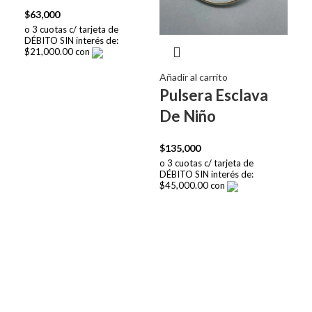
$
63,000
$
18
o 3 cuotas c/ tarjeta de
o 3 
DÉBITO SIN interés de:
DÉBI
$21,000.00 con
$6,
Añadir al carrito
Pulsera Esclava
De Niño
$
135,000
o 3 cuotas c/ tarjeta de
DÉBITO SIN interés de:
$45,000.00 con