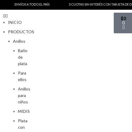
ENVÍOS A TODO EL PAÍS
3 CUOTAS SIN INTERÉS CON TARJETA DE DEBI
$
0
INICIO
0
PRODUCTOS
Anillos
Baño
de
plata
Para
ellos
Anillos
para
niños
MIDIS
Plata
con