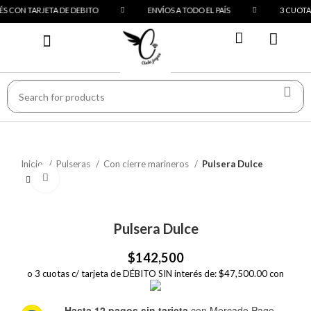
S CON TARJETA DE DEBITO
ENVÍOS A TODO EL PAÍS
3 CUOTAS
PREGUNTAS FRECUENTES
Inicio
Pulseras
Con cierre marineros
Pulsera Dulce
Click to enlarge
Pulsera Dulce
$
142,500
o 3 cuotas c/ tarjeta de DÉBITO SIN interés de: $47,500.00 con
Hasta 12 pagos sin tarjeta
con Mercado Pago.