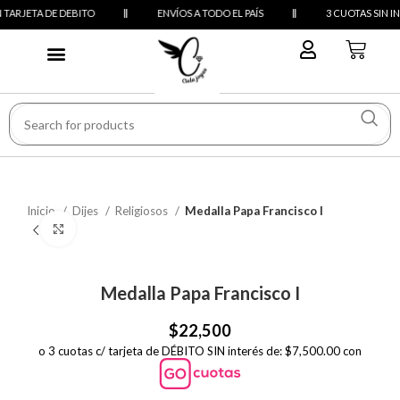
ARJETA DE DEBITO
ENVÍOS A TODO EL PAÍS
3 CUOTAS SIN INT
PREGUNTAS FRECUENTES
Inicio
Dijes
Religiosos
Medalla Papa Francisco I
Click to enlarge
Medalla Papa Francisco I
$
22,500
o 3 cuotas c/ tarjeta de DÉBITO SIN interés de: $7,500.00 con