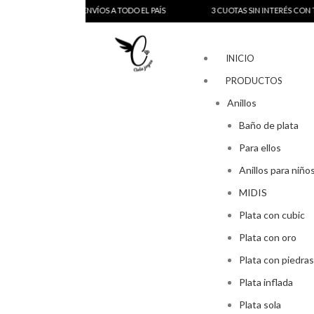
ENVÍOS A TODO EL PAÍS
3 CUOTAS SIN INTERÉS CON TARJETA D
INICIO
PRODUCTOS
Anillos
Baño de plata
Para ellos
Anillos para niño
MIDIS
Plata con cubic
Plata con oro
Plata con piedras
Plata inflada
Plata sola