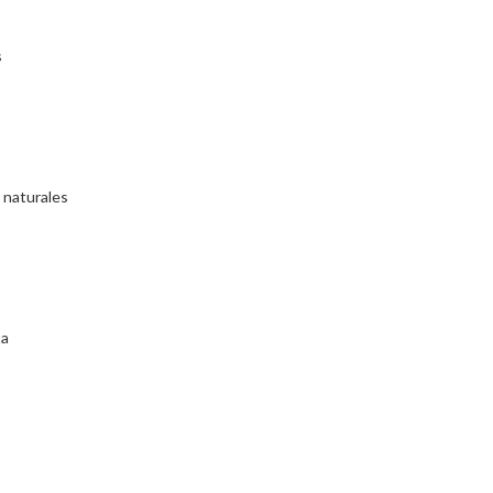
s
 naturales
ta