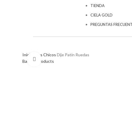
TIENDA
CIELA GOLD
PREGUNTAS FRECUEN
Inicio
Dijes
Chicos
Dije Patín Ruedas
Click to enlarge
Back to products