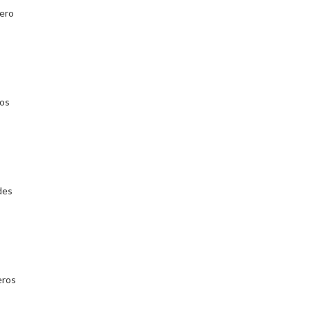
ero
ios
des
eros