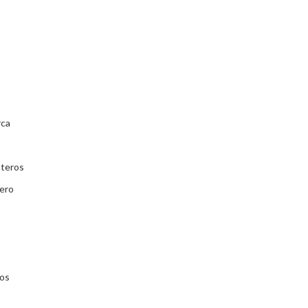
rca
ateros
ero
ios