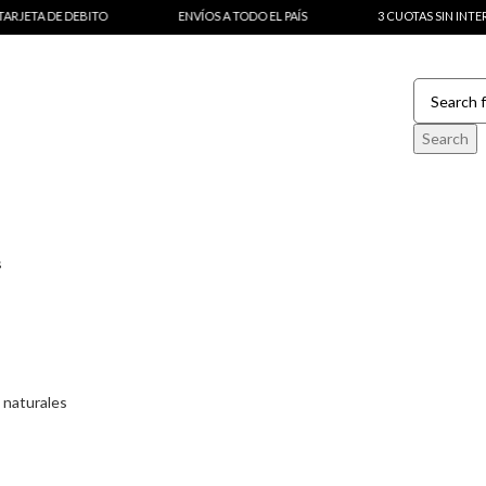
E DEBITO
ENVÍOS A TODO EL PAÍS
3 CUOTAS SIN INTERÉS CON T
Search
s
 naturales