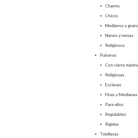
Charms
Chicos
Medianos y gran
Nenes y nenas
Religiosos
Pulseras
Con cierre marin
Religiosas
Esclavas
Finas y Medianas
Para ellos
Regulables
Rígidas
Tobilleras