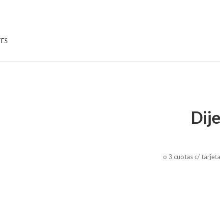
TES
Dij
o 3 cuotas c/ tarje