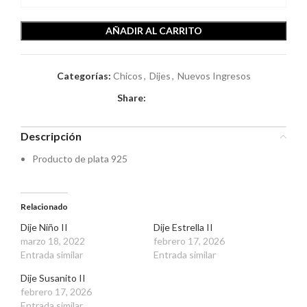
AÑADIR AL CARRITO
Categorías:
Chicos
,
Dijes
,
Nuevos Ingresos
Share:
Descripción
Producto de plata 925
Relacionado
Dije Niño II
Dije Estrella II
marzo 18, 2022
febrero 17, 2026
Entrada similar
Entrada similar
Dije Susanito II
febrero 17, 2026
Entrada similar