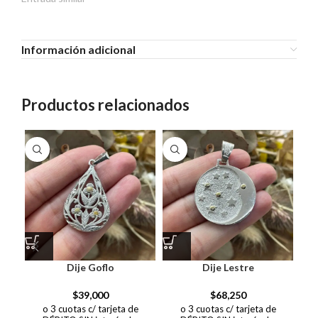
Información adicional
Productos relacionados
Dije Goflo
Dije Lestre
$
39,000
$
68,250
o 3 cuotas c/ tarjeta de
o 3 cuotas c/ tarjeta de