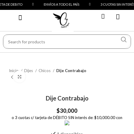
TA DE DEBITO
ENVÍOS A TODO EL PAÍS
3 CUOTAS SIN INTERÉS
Inicio
Dijes
Chicos
Dije Contrabajo
Click to enlarge
Dije Contrabajo
$
30,000
o 3 cuotas c/ tarjeta de DÉBITO SIN interés de: $10,000.00 con
1 disponibles