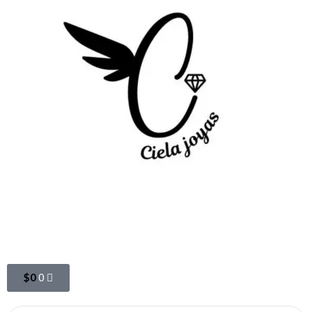
$
0
0